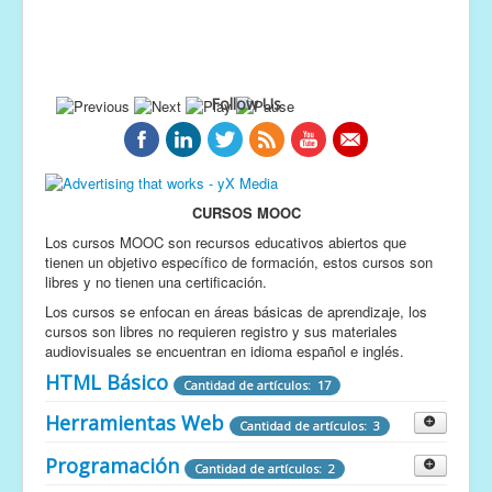
Follow Us
CURSOS MOOC
Los cursos MOOC son recursos educativos abiertos que
tienen un objetivo específico de formación, estos cursos son
libres y no tienen una certificación.
Los cursos se enfocan en áreas básicas de aprendizaje, los
cursos son libres no requieren registro y sus materiales
audiovisuales se encuentran en idioma español e inglés.
HTML Básico
Cantidad de artículos: 17
Herramientas Web
Cantidad de artículos: 3
Programación
Google Drive
Cantidad de artículos: 2
Cantidad de artículos: 6