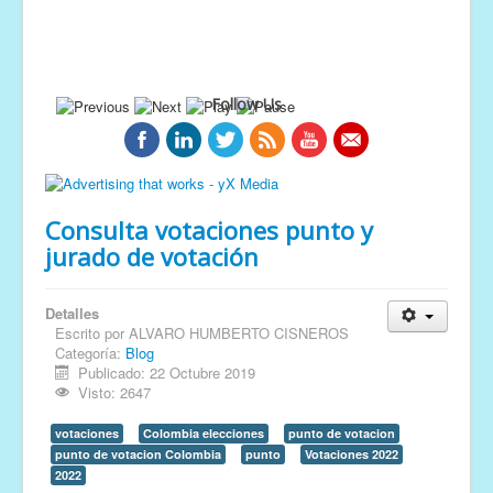
Follow Us
Consulta votaciones punto y
jurado de votación
Detalles
Escrito por
ALVARO HUMBERTO CISNEROS
Categoría:
Blog
Publicado: 22 Octubre 2019
Visto: 2647
votaciones
Colombia elecciones
punto de votacion
punto de votacion Colombia
punto
Votaciones 2022
2022