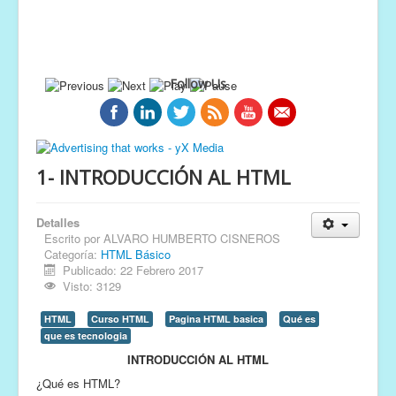
Follow Us
1- INTRODUCCIÓN AL HTML
Detalles
Escrito por
ALVARO HUMBERTO CISNEROS
Categoría:
HTML Básico
Publicado: 22 Febrero 2017
Visto: 3129
HTML
Curso HTML
Pagina HTML basica
Qué es
que es tecnologia
INTRODUCCIÓN AL HTML
¿Qué es HTML?