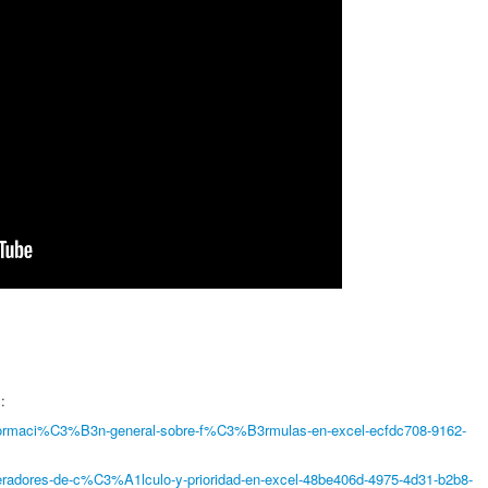
:
e/informaci%C3%B3n-general-sobre-f%C3%B3rmulas-en-excel-ecfdc708-9162-
/operadores-de-c%C3%A1lculo-y-prioridad-en-excel-48be406d-4975-4d31-b2b8-