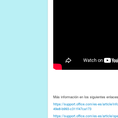
Más información en los siguientes enlaces
https://support.office.com/es-es/articl
49e8-b993-c311f47ca173
https://support.office.com/es-es/article