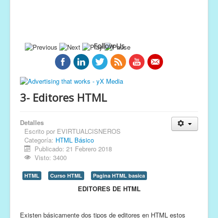
Follow Us
3- Editores HTML
Detalles
Escrito por
EVIRTUALCISNEROS
Categoría:
HTML Básico
Publicado: 21 Febrero 2018
Visto: 3400
HTML
Curso HTML
Pagina HTML basica
EDITORES DE HTML
Existen básicamente dos tipos de editores en HTML estos